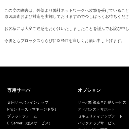
この度の障害は、外部より弊社ネットワークへ攻撃を受けているこ
原因調査および対応を実施しておりますので今しばらくお待ちくだ
お客様には大変ご迷惑をおかけいたしましたことを謹んでお詫び申
今後ともプロックスならびにIXENTを宜しくお願い申し上げます。
専用サーバ
オプション
専用サーバラインナップ
サーバ監視＆再起動サービス
Proシリーズ（マネージド型）
アドバンストサポート
プラットフォーム
セキュリティアップデート
E-Server（従来サービス）
バックアップサービス