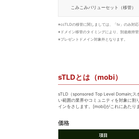
こみこみバリューセット（移管）
※ccTLDの移管に関しましては、「tv」のみ
※ドメイン移管のタイミングにより、別途維持
※プレゼントドメイン対象外となります。
sTLDとは（mobi）
sTLD（sponsored Top Level D
い範囲の業界やコミュニティを対象に割
インをさします。[mobi]がこれにあたり
価格
項目