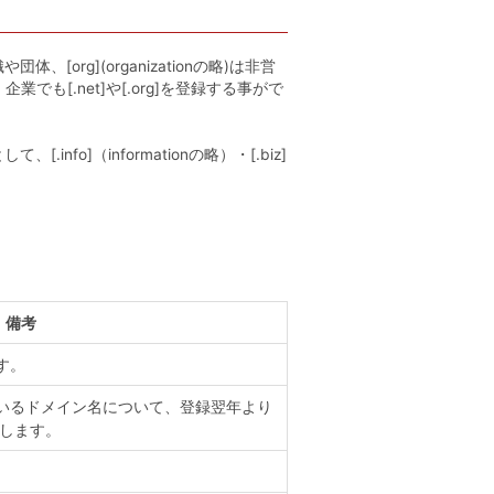
、[org](organizationの略)は非営
も[.net]や[.org]を登録する事がで
]（informationの略）・[.biz]
備考
す。
いるドメイン名について、登録翌年より
たします。