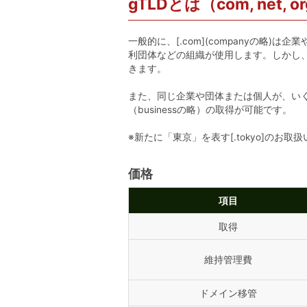
gTLDとは（com, net, org,
一般的に、[.com](companyの略)は企業
利団体などの組織が使用します。しかし、[.c
きます。
また、同じ企業や団体または個人が、いくつでも
（businessの略）の取得が可能です。
※新たに「東京」を表す[.tokyo]の
価格
項目
取得
維持管理費
ドメイン移管