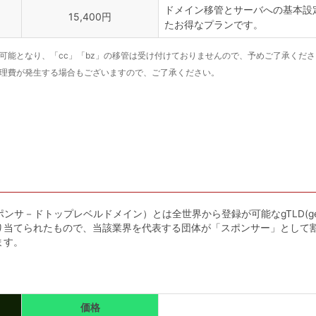
ドメイン移管とサーバへの基本設定（A
15,400円
たお得なプランです。
対応可能となり、「cc」「bz」の移管は受け付けておりませんので、予めご了承くだ
管理費が発生する場合もございますので、ご了承ください。
omain;スポンサ－ドトップレベルドメイン）とは全世界から登録が可能なgTLD(gener
り当てられたもので、当該業界を代表する団体が「スポンサー」として
ます。
価格