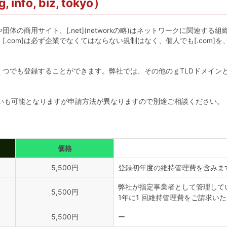
 info, biz, tokyo）
や団体の商用サイト、[.net](networkの略)はネットワークに関連する組織や団体
om]は必ず企業でなくてはならない規制はなく、個人でも[.com]を、企業で
登録することができます。弊社では、その他のｇTLDドメインとして、[.info
お取扱いも可能となりますが申請方法が異なりますので別途ご相談ください。
価格
5,500円
登録初年度の維持管理費を含みま
弊社が指定事業者として管理して
5,500円
1年に1 回維持管理費をご請求い
5,500円
ー