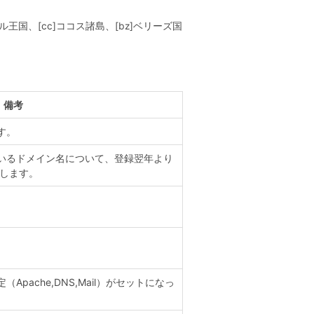
王国、[cc]ココス諸島、[bz]ベリーズ国
備考
す。
いるドメイン名について、登録翌年より
たします。
pache,DNS,Mail）がセットになっ