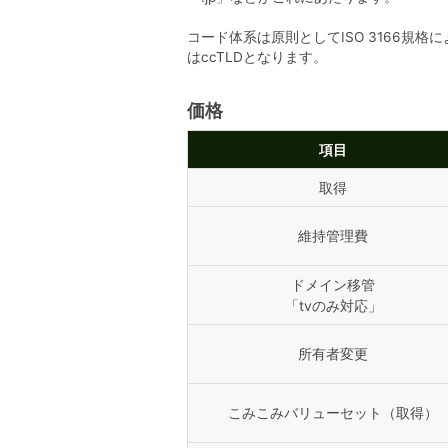
コード体系は原則としてISO 3166規格
はccTLDとなります。
価格
項目
取得
維持管理費
ドメイン移管
「tvのみ対応」
所有者変更
こみこみバリューセット（取得）