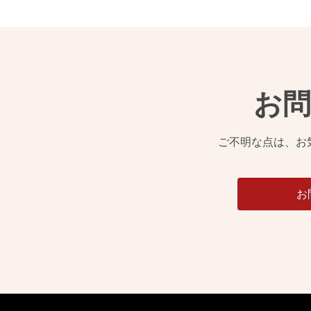
お
ご不明な点は、お
お