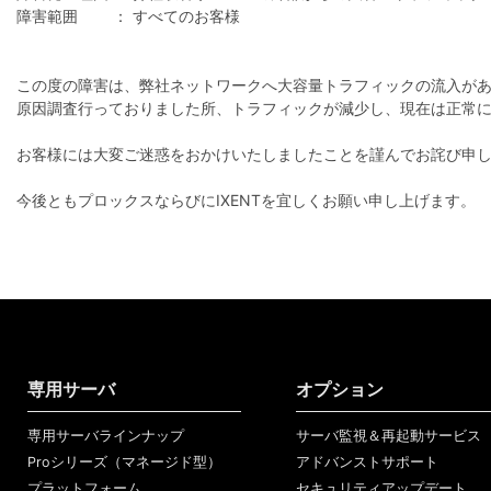
障害範囲 ： すべてのお客様
この度の障害は、弊社ネットワークへ大容量トラフィックの流入が
原因調査行っておりました所、トラフィックが減少し、現在は正常
お客様には大変ご迷惑をおかけいたしましたことを謹んでお詫び申
今後ともプロックスならびにIXENTを宜しくお願い申し上げます。
専用サーバ
オプション
専用サーバラインナップ
サーバ監視＆再起動サービス
Proシリーズ（マネージド型）
アドバンストサポート
プラットフォーム
セキュリティアップデート