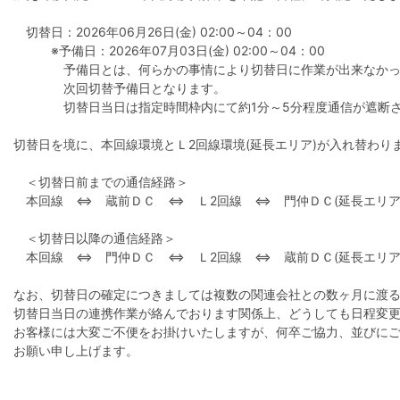
切替日：2026年06月26日(金) 02:00～04：00
※予備日：2026年07月03日(金) 02:00～04：00
予備日とは、何らかの事情により切替日に作業が出来なかっ
次回切替予備日となります。
切替日当日は指定時間枠内にて約1分～5分程度通信が遮断さ
切替日を境に、本回線環境とＬ2回線環境(延長エリア)が入れ替わり
＜切替日前までの通信経路＞
本回線 ⇔ 蔵前ＤＣ ⇔ Ｌ2回線 ⇔ 門仲ＤＣ(延長エリア
＜切替日以降の通信経路＞
本回線 ⇔ 門仲ＤＣ ⇔ Ｌ2回線 ⇔ 蔵前ＤＣ(延長エリア
なお、切替日の確定につきましては複数の関連会社との数ヶ月に渡
切替日当日の連携作業が絡んでおります関係上、どうしても日程変
お客様には大変ご不便をお掛けいたしますが、何卒ご協力、並びに
お願い申し上げます。