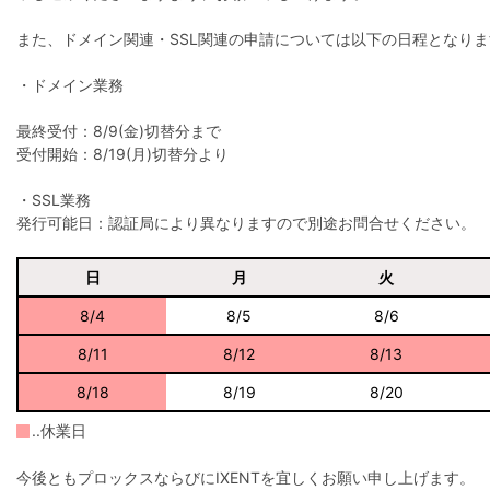
また、ドメイン関連・SSL関連の申請については以下の日程となりま
・ドメイン業務
最終受付：8/9(金)切替分まで
受付開始：8/19(月)切替分より
・SSL業務
発行可能日：認証局により異なりますので別途お問合せください。
日
月
火
8/4
8/5
8/6
8/11
8/12
8/13
8/18
8/19
8/20
..休業日
今後ともプロックスならびにIXENTを宜しくお願い申し上げます。